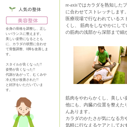
re-axisではカラダを熟知し
に合わせてストレッチします
医療現場で行なわれているス
くし、 筋肉をしなやかにして
全身の骨格を調整し、正し
の筋肉の浅部から深部まで細
いバランスに整えます。
美しい姿勢になるととも
に、カラダの状態に合わせ
て骨盤調整、0脚を改善しま
す。
スタイルが良くなった!!
姿勢が良くなった!!
代謝があがって、むくみや
冷え性が改善された!!
と好評をいただいていま
す。
筋肉をやわらかくし、美しい
他にも、内臓の位置を整えた
んあります。
カラダのかたさが気になる方
気軽に行なえるケアとしてお