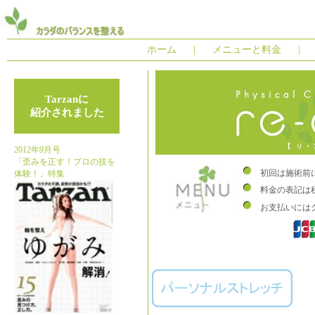
ホーム
|
メニューと料金
|
Tarzanに
紹介されました
2012年9月号
「歪みを正す！プロの技を
初回は施術前
体験！」特集
料金の表記は
お支払いには