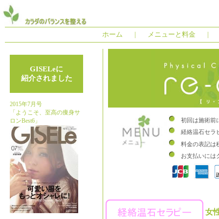
ホーム
|
メニューと料金
|
GISELeに
紹介されました
2015年7月号
「ようこそ、至高の痩身サ
初回は施術前
ロンBest6」
経絡温石セラ
料金の表記は
お支払いには
女