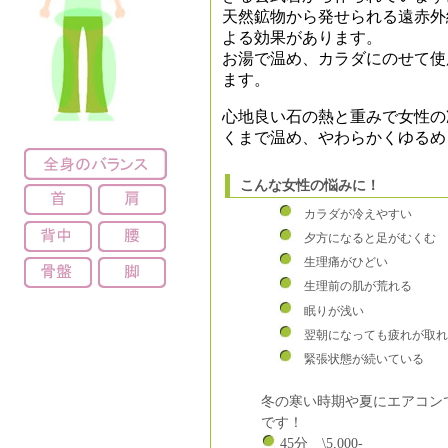
天然鉱物から発せられる遠赤外
よる効果があります。
お湯で温め、カラダにのせて使
ます。
心地良い石の熱と重みで女性の
くまで温め、やわらかくゆるめ
こんな女性の悩みに！
カラダが冷えやすい
夕方になると足がむくむ
生理痛がひどい
生理前の肌が荒れる
眠りが浅い
翌朝になっても疲れが取れ
緊張状態が続いている
冬の寒い時期や夏にエアコン
です！
45分 \5,000-