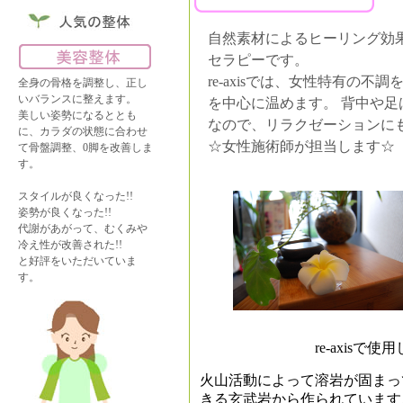
自然素材によるヒーリング効
セラピーです。
re-axisでは、女性特有の
全身の骨格を調整し、正し
いバランスに整えます。
を中心に温めます。 背中や
美しい姿勢になるととも
なので、リラクゼーションに
に、カラダの状態に合わせ
☆女性施術師が担当します☆
て骨盤調整、0脚を改善しま
す。
スタイルが良くなった!!
姿勢が良くなった!!
代謝があがって、むくみや
冷え性が改善された!!
と好評をいただいていま
す。
re-axisで使用して
火山活動によって溶岩が固まっ
きる玄武岩から作られています